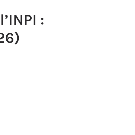
’INPI :
26)